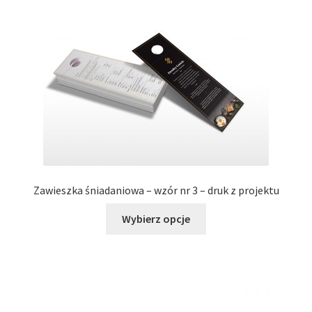
można
wybrać
na
stronie
produktu
Zawieszka śniadaniowa – wzór nr 3 – druk z projektu
Ten
Wybierz opcje
produkt
ma
wiele
wariantów.
Opcje