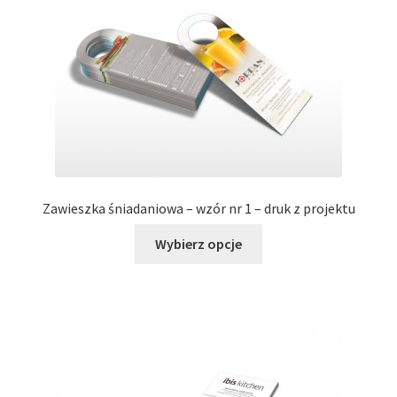
wybrać
na
stronie
produktu
Zawieszka śniadaniowa – wzór nr 1 – druk z projektu
Ten
Wybierz opcje
produkt
ma
wiele
wariantów.
Opcje
można
wybrać