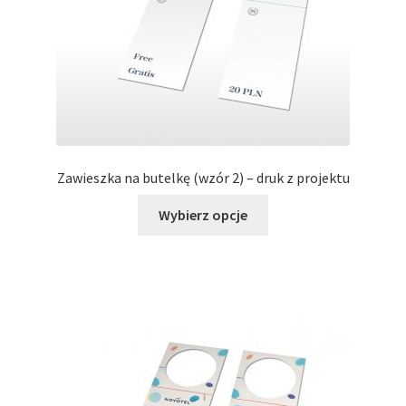
stronie
produktu
Zawieszka na butelkę (wzór 2) – druk z projektu
Ten
Wybierz opcje
produkt
ma
wiele
wariantów.
Opcje
można
wybrać
na