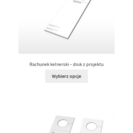
na
stronie
produktu
Rachunek kelnerski – druk z projektu
Ten
Wybierz opcje
produkt
ma
wiele
wariantów.
Opcje
można
wybrać
na