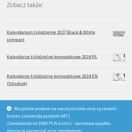
produktu
Zobacz także:
Kalendarium trójdzielne 2027 Black & White
compact
Kalendarze trójdzielne kompaktowe 2024 PL
Kalendarze trójdzielne kompaktowe 2024 EN
(Sitodruk)
Wszystkie podane na naszej stronie ceny są cenami
brutto (zawierają podatek VAT)
Zamówienia od 1000 PLN brutto - darmowa wysyłka -
© Wydawnictwo Drukarnia Paradis 2026
proszę ją zaznaczyć przy zamówieniu.