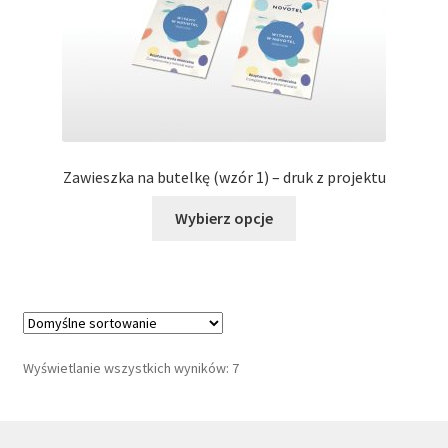
stronie
produktu
Zawieszka na butelkę (wzór 1) – druk z projektu
Ten
Wybierz opcje
produkt
ma
wiele
wariantów.
Opcje
można
Wyświetlanie wszystkich wyników: 7
wybrać
na
stronie