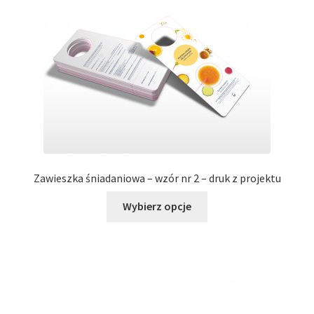
można
wybrać
na
stronie
produktu
Zawieszka śniadaniowa – wzór nr 2 – druk z projektu
Ten
Wybierz opcje
produkt
ma
wiele
wariantów.
Opcje
można