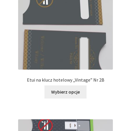
można
wybrać
na
stronie
produktu
Etui na klucz hotelowy „Vintage” Nr 2B
Ten
Wybierz opcje
produkt
ma
wiele
wariantów.
Opcje