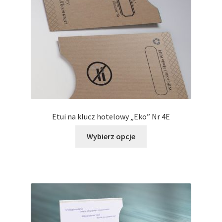
wybrać
na
stronie
produktu
Etui na klucz hotelowy „Eko” Nr 4E
Ten
Wybierz opcje
produkt
ma
wiele
wariantów.
Opcje
można
wybrać