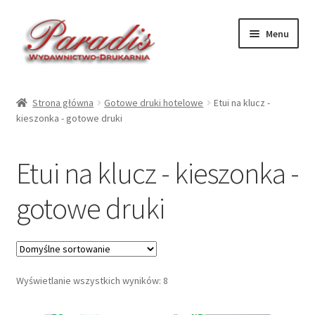
Przejdź
Przejdź
Menu
do
do
nawigacji
treści
Rozwiń
Druki ekologiczne
menu
Strona główna
Gotowe druki hotelowe
Etui na klucz -
potom
Rozwiń
kieszonka - gotowe druki
Druki hotelowe – druk
menu
potom
Rozwiń
Druki hotelowe – gotowe
Etui na klucz - kieszonka -
menu
potom
Zawieszki na drzwi hotelowe – druki gotowe
gotowe druki
Etui na klucz – kieszonka – gotowe druki
Etui na klucz hotelowy – karnet z kieszonką – gotowe
Wyświetlanie wszystkich wyników: 8
druki