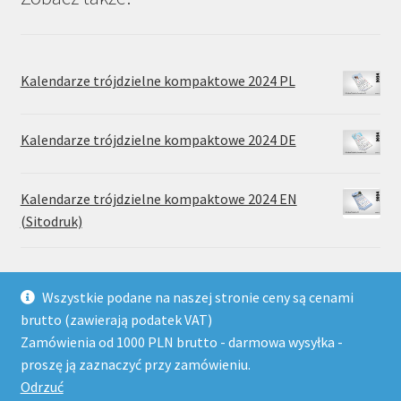
Kalendarze trójdzielne kompaktowe 2024 PL
Kalendarze trójdzielne kompaktowe 2024 DE
Kalendarze trójdzielne kompaktowe 2024 EN
(Sitodruk)
Wszystkie podane na naszej stronie ceny są cenami
brutto (zawierają podatek VAT)
Zamówienia od 1000 PLN brutto - darmowa wysyłka -
© Wydawnictwo Drukarnia Paradis 2026
proszę ją zaznaczyć przy zamówieniu.
Regulamin sklepu
Stworzone z WooCommerce
.
Odrzuć