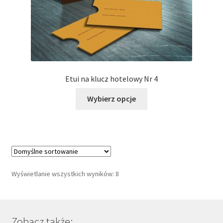
produktu
Etui na klucz hotelowy Nr 4
Ten
Wybierz opcje
produkt
ma
wiele
wariantów.
Opcje
można
Wyświetlanie wszystkich wyników: 8
wybrać
na
stronie
produktu
Zobacz także: