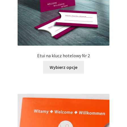
stronie
produktu
Etui na klucz hotelowy Nr 2
Ten
Wybierz opcje
produkt
ma
wiele
wariantów.
Opcje
można
wybrać
na