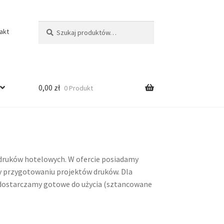
Szukaj:
Szukaj
akt
0,00
zł
0 Produkt
 druków hotelowych. W ofercie posiadamy
zy przygotowaniu projektów druków. Dla
y dostarczamy gotowe do użycia (sztancowane