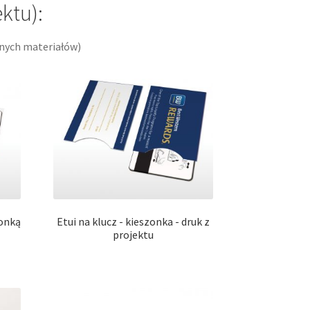
ktu):
anych materiałów)
zonką
Etui na klucz - kieszonka - druk z
projektu