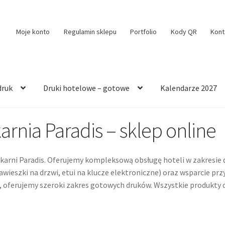
Moje konto
Regulamin sklepu
Portfolio
Kody QR
Kont
druk
Druki hotelowe – gotowe
Kalendarze 2027
nia Paradis – sklep online
karni Paradis. Oferujemy kompleksową obsługę hoteli w zakresie
ieszki na drzwi, etui na klucze elektroniczne) oraz wsparcie pr
e, oferujemy szeroki zakres gotowych druków. Wszystkie produkt