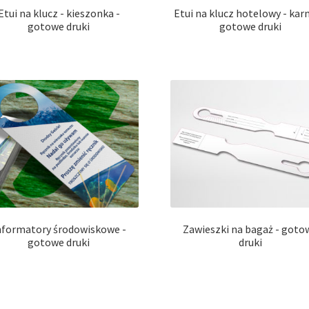
Etui na klucz - kieszonka -
Etui na klucz hotelowy - karn
gotowe druki
gotowe druki
nformatory środowiskowe -
Zawieszki na bagaż - goto
gotowe druki
druki