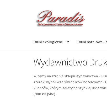
Przejdź
Przejdź
do
do
nawigacji
treści
Druki ekologiczne
Druki hotelowe – 
Wydawnictwo Drukar
Witamy na stronie sklepu Wydawnictwa – Dru
szeroki wybór wzorów druków hotelowych (zaw
klientów, którym zależy na szybkiej dostawi
i/lub klejone).