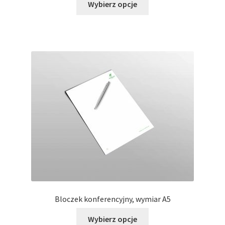
Wybierz opcje
produkt
ma
wiele
wariantów.
Opcje
można
wybrać
na
stronie
produktu
Bloczek konferencyjny, wymiar A5
Ten
Wybierz opcje