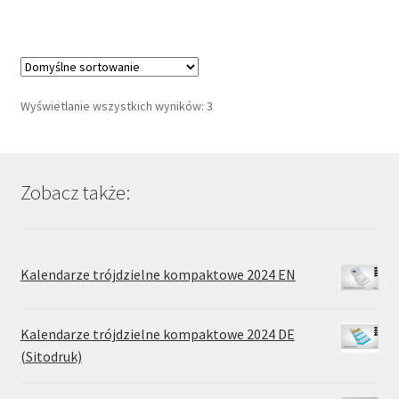
ma
wiele
wariantów.
Opcje
można
Wyświetlanie wszystkich wyników: 3
wybrać
na
stronie
produktu
Zobacz także:
Kalendarze trójdzielne kompaktowe 2024 EN
Kalendarze trójdzielne kompaktowe 2024 DE
(Sitodruk)