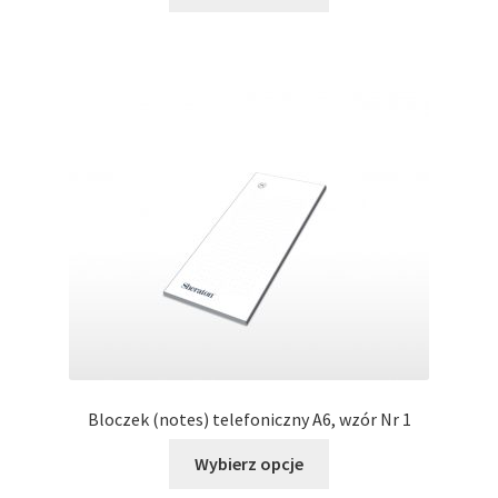
produkt
ma
wiele
wariantów.
Opcje
można
wybrać
na
stronie
produktu
Bloczek (notes) telefoniczny A6, wzór Nr 1
Ten
Wybierz opcje
produkt