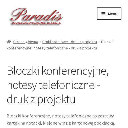
Przejdź
Przejdź
Menu
do
do
nawigacji
treści
Rozwiń
Druki ekologiczne
menu
Strona główna
Druki hotelowe - druk z projektu
Bloczki
potom
Rozwiń
konferencyjne, notesy telefoniczne - druk z projektu
Druki hotelowe – druk
menu
potom
Zawieszki na drzwi hotelowe – druk z projektu
Bloczki konferencyjne,
Etui na klucz – kieszonka – druk z projektu
notesy telefoniczne -
druk z projektu
Etui na klucz – karnet – druk z projektu
Etui na klucz – karnet z kieszonką – druk z projektu
Bloczki konferencyjne, notesy telefoniczne to zestawy
kartek na notatki, klejone wraz z kartonową podkładką.
Zawieszki na bagaż – druk z projektu