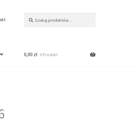
Szukaj:
Szukaj
akt
0,00
zł
0 Produkt
6