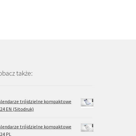
iantów.
je
na
rać
onie
duktu
obacz także:
lendarze trójdzielne kompaktowe
24 EN (Sitodruk)
lendarze trójdzielne kompaktowe
24 PL