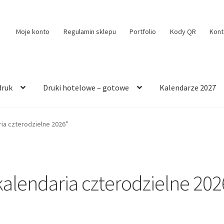
Moje konto
Regulamin sklepu
Portfolio
Kody QR
Kont
druk
Druki hotelowe – gotowe
Kalendarze 2027
ia czterodzielne 2026”
kalendaria czterodzielne 202