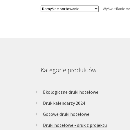
wariantów.
Wyświetlanie w
Opcje
można
wybrać
na
stronie
produktu
Kategorie produktów
Ekologiczne druki hotelowe
Druk kalendarzy 2024
Gotowe druki hotelowe
Druki hotelowe - druk z projektu