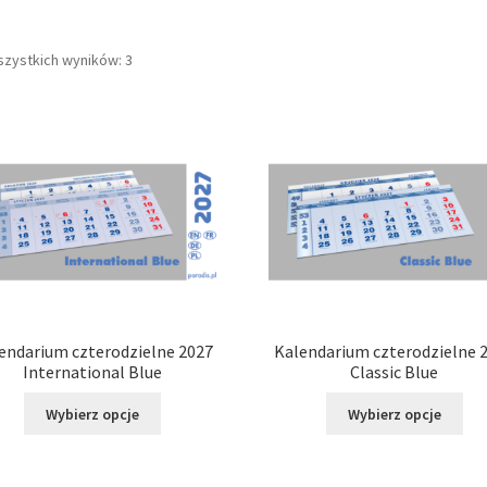
szystkich wyników: 3
endarium czterodzielne 2027
Kalendarium czterodzielne 
International Blue
Classic Blue
Ten
Ten
Wybierz opcje
Wybierz opcje
produkt
pro
ma
ma
wiele
wie