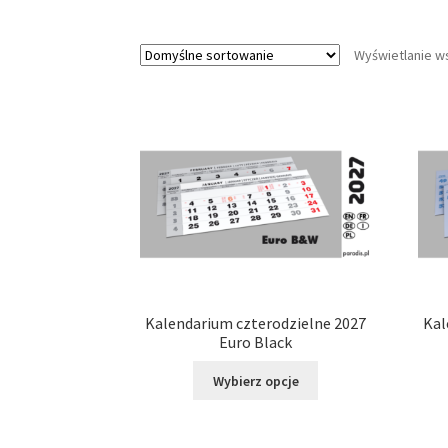
Wyświetlanie w
Kalendarium czterodzielne 2027
Kal
Euro Black
Ten
Wybierz opcje
produkt
ma
wiele