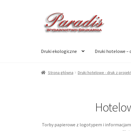
Przejdź
Przejdź
do
do
nawigacji
treści
Druki ekologiczne
Druki hotelowe – 
Strona główna
Druki hotelowe - druk z projek
Hotelow
Torby papierowe z logotypem i informacjam