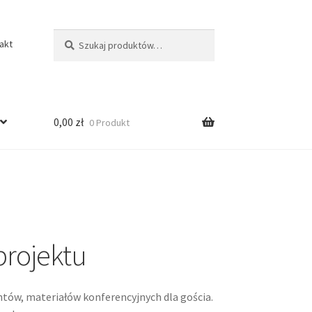
Szukaj:
Szukaj
akt
0,00
zł
0 Produkt
projektu
ów, materiałów konferencyjnych dla gościa.