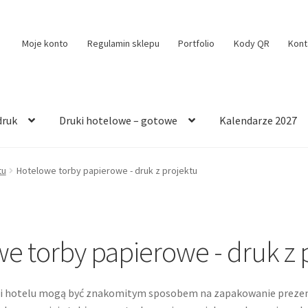
Moje konto
Regulamin sklepu
Portfolio
Kody QR
Kont
druk
Druki hotelowe – gotowe
Kalendarze 2027
tu
Hotelowe torby papierowe - druk z projektu
e torby papierowe - druk z 
i hotelu mogą być znakomitym sposobem na zapakowanie prezent