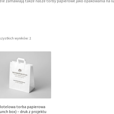
le zamawiają także nasze torby papierowe jako opakowania na l
szystkich wyników: 2
Hotelowa torba papierowa
lunch box) – druk z projektu