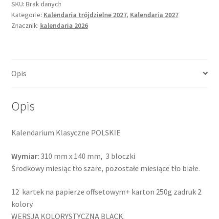
Classic
SKU:
Brak danych
Kategorie:
Kalendaria trójdzielne 2027
,
Kalendaria 2027
Black
Znacznik:
kalendaria 2026
&
White
Opis
Opis
Kalendarium Klasyczne POLSKIE
Wymiar
: 310 mm x 140 mm, 3 bloczki
Środkowy miesiąc tło szare, pozostałe miesiące tło białe.
12 kartek na papierze offsetowym+ karton 250g zadruk 2
kolory.
WERSJA KOLORYSTYCZNA BLACK.