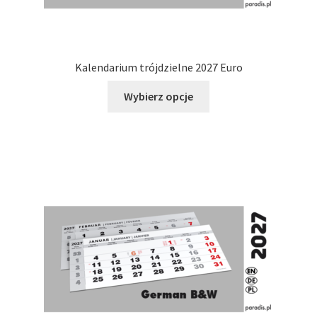
Kalendarium trójdzielne 2027 Euro
Ten
Wybierz opcje
produkt
ma
wiele
wariantów.
Opcje
można
wybrać
na
stronie
produktu