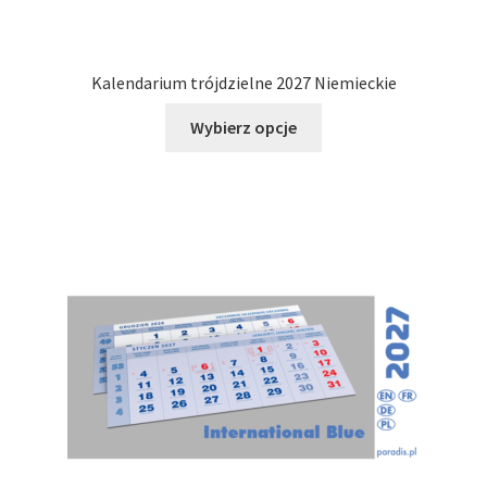
Kalendarium trójdzielne 2027 Niemieckie
Ten
Wybierz opcje
produkt
ma
wiele
wariantów.
Opcje
można
wybrać
na
stronie
produktu