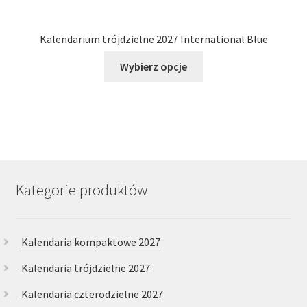
Kalendarium trójdzielne 2027 International Blue
Ten
Wybierz opcje
produkt
ma
wiele
wariantów.
Opcje
można
wybrać
Kategorie produktów
na
stronie
produktu
Kalendaria kompaktowe 2027
Kalendaria trójdzielne 2027
Kalendaria czterodzielne 2027