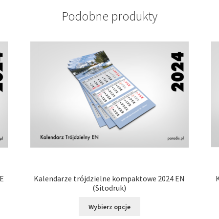
Podobne produkty
DE
Kalendarze trójdzielne kompaktowe 2024 EN
(Sitodruk)
Ten
Wybierz opcje
produkt