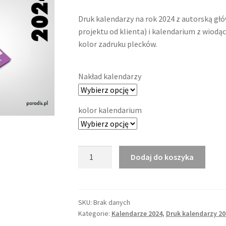
Druk kalendarzy na rok 2024 z autorską g
projektu od klienta) i kalendarium z wiod
kolor zadruku plecków.
Nakład kalendarzy
kolor kalendarium
ilość
Dodaj do koszyka
Kalendarze
trójdzielne
kompaktowe
2024
SKU:
Brak danych
Kategorie:
Kalendarze 2024
,
Druk kalendarzy 20
PL