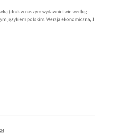
łówką (druk w naszym wydawnictwie według
ącym językiem polskim. Wersja ekonomiczna, 1
24