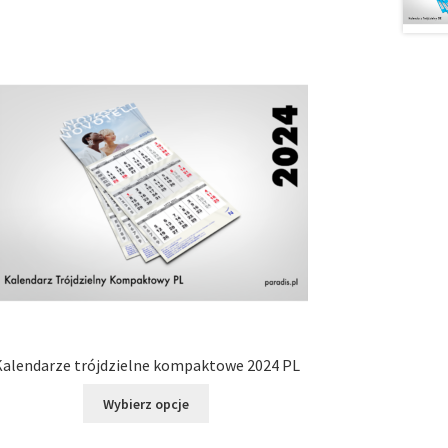
Kalendarze trójdzielne kompaktowe 2024 PL
Ten
Wybierz opcje
produkt
ma