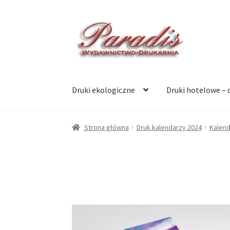
Przejdź
Przejdź
do
do
nawigacji
treści
Druki ekologiczne
Druki hotelowe – 
Strona główna
Druk kalendarzy 2024
Kalend