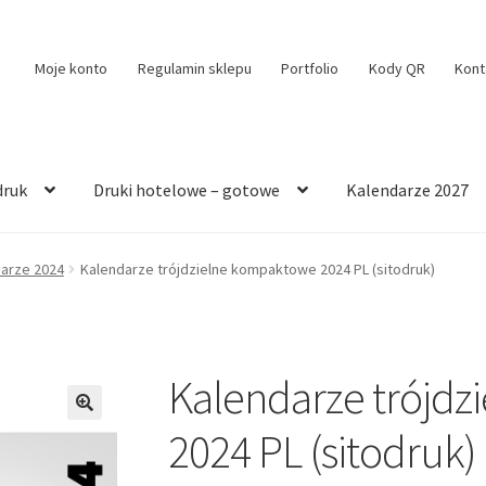
Moje konto
Regulamin sklepu
Portfolio
Kody QR
Kont
druk
Druki hotelowe – gotowe
Kalendarze 2027
arze 2024
Kalendarze trójdzielne kompaktowe 2024 PL (sitodruk)
Kalendarze trójd
🔍
2024 PL (sitodruk)