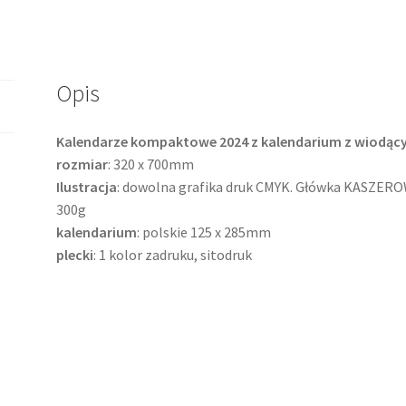
(sitodruk)
Opis
Kalendarze kompaktowe 2024 z kalendarium z wiodąc
rozmiar
: 320 x 700mm
Ilustracja
: dowolna grafika druk CMYK. Główka KASZER
300g
kalendarium
: polskie 125 x 285mm
plecki
: 1 kolor zadruku, sitodruk