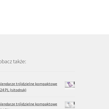
wiele
wariantów.
Opcje
można
wybrać
na
stronie
produktu
obacz także:
lendarze trójdzielne kompaktowe
24 PL (sitodruk)
lendarze trójdzielne kompaktowe