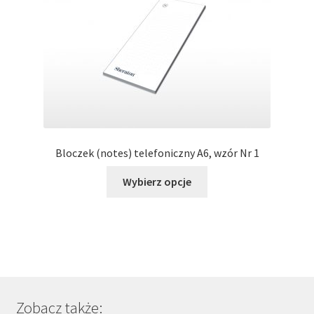
na
stronie
produktu
Bloczek (notes) telefoniczny A6, wzór Nr 1
Ten
Wybierz opcje
produkt
ma
wiele
wariantów.
Opcje
można
wybrać
Zobacz także:
na