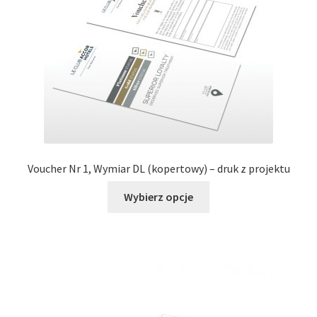
wybrać
na
stronie
produktu
Voucher Nr 1, Wymiar DL (kopertowy) – druk z projektu
Ten
Wybierz opcje
produkt
ma
wiele
wariantów.
Opcje
można
wybrać