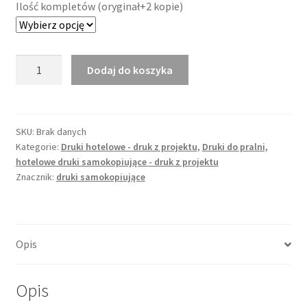
Ilość kompletów (oryginał+2 kopie)
ilość
Dodaj do koszyka
Druk
pralni,
bloczek
samokopiujący
SKU:
Brak danych
Kategorie:
Druki hotelowe - druk z projektu
,
Druki do pralni,
100x297mm
hotelowe druki samokopiujące - druk z projektu
-
Znacznik:
druki samokopiujące
druk
z
projektu
Opis
Opis