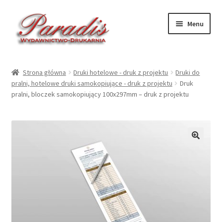
Przejdź
Przejdź
Menu
do
do
nawigacji
treści
Rozwiń
Druki ekologiczne
menu
Strona główna
Druki hotelowe - druk z projektu
Druki do
potom
Rozwiń
pralni, hotelowe druki samokopiujące - druk z projektu
Druk
Druki hotelowe – druk
pralni, bloczek samokopiujący 100x297mm – druk z projektu
menu
potom
Rozwiń
Druki hotelowe – gotowe
menu
potom
Rozwiń
Kalendarze 2027
menu
🔍
potom