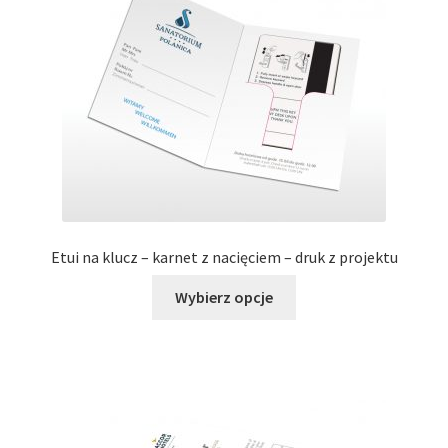
Etui na klucz – karnet z nacięciem – druk z projektu
Ten
Wybierz opcje
produkt
ma
wiele
wariantów.
Opcje
można