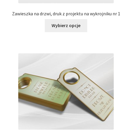
Zawieszka na drzwi, druk z projektu na wykrojniku nr 1
Ten
Wybierz opcje
produkt
ma
wiele
wariantów.
Opcje
można
wybrać
na
stronie
produktu