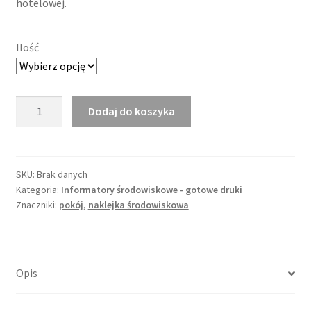
hotelowej.
Ilość
ilość
Dodaj do koszyka
Daszek
z
informacją
środowiskową
SKU:
Brak danych
Kategoria:
Informatory środowiskowe - gotowe druki
nr
Znaczniki:
pokój
,
naklejka środowiskowa
33
Opis