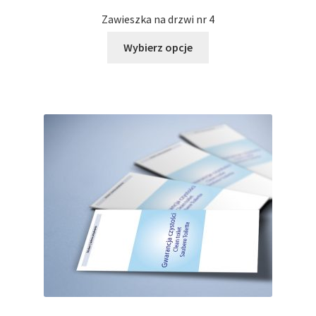
Zawieszka na drzwi nr 4
Ten
Wybierz opcje
produkt
ma
wiele
wariantów.
Opcje
można
wybrać
na
stronie
produktu