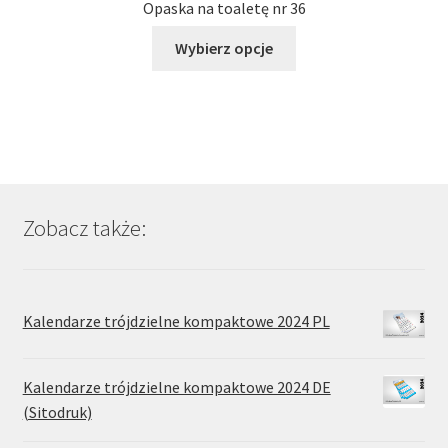
Opaska na toaletę nr 36
Ten
Wybierz opcje
produkt
ma
wiele
wariantów.
Opcje
można
wybrać
Zobacz także:
na
stronie
produktu
Kalendarze trójdzielne kompaktowe 2024 PL
Kalendarze trójdzielne kompaktowe 2024 DE
(Sitodruk)