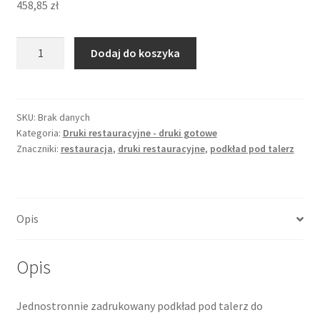
458,85
zł
ilość
Dodaj do koszyka
Podkład
pod
talerz
do
SKU:
Brak danych
Kategoria:
Druki restauracyjne - druki gotowe
restauracji
Znaczniki:
restauracja
,
druki restauracyjne
,
podkład pod talerz
(set
stołowy)
Nr
2
Opis
Opis
Jednostronnie zadrukowany podkład pod talerz do