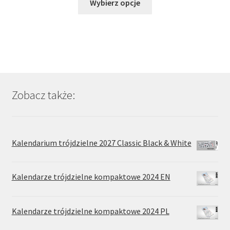
Wybierz opcje
produkt
ma
wiele
wariantów.
Opcje
można
wybrać
Zobacz także:
na
stronie
produktu
Kalendarium trójdzielne 2027 Classic Black & White
Kalendarze trójdzielne kompaktowe 2024 EN
Kalendarze trójdzielne kompaktowe 2024 PL