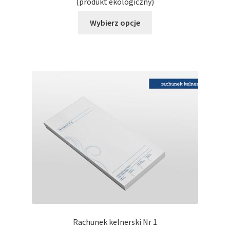
(produkt ekologiczny)
Ten
Wybierz opcje
produkt
ma
wiele
wariantów.
Opcje
można
wybrać
na
stronie
produktu
Rachunek kelnerski Nr 1