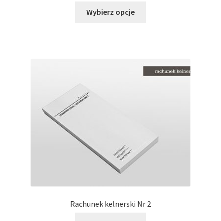
Ten
Wybierz opcje
produkt
ma
wiele
wariantów.
Opcje
można
wybrać
na
stronie
produktu
Rachunek kelnerski Nr 2
Ten