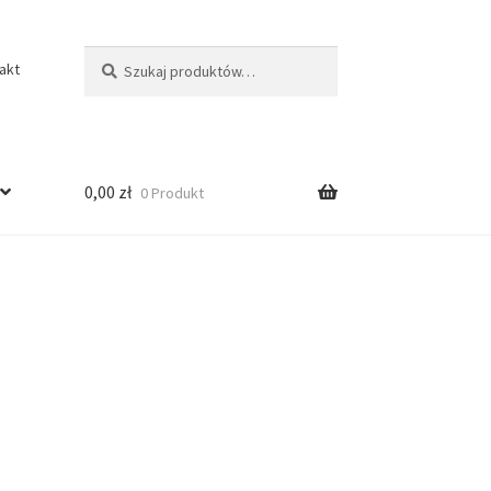
Szukaj:
Szukaj
akt
0,00
zł
0 Produkt