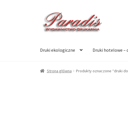
Przejdź
Przejdź
do
do
nawigacji
treści
Druki ekologiczne
Druki hotelowe – 
Strona główna
Produkty oznaczone “druki do 