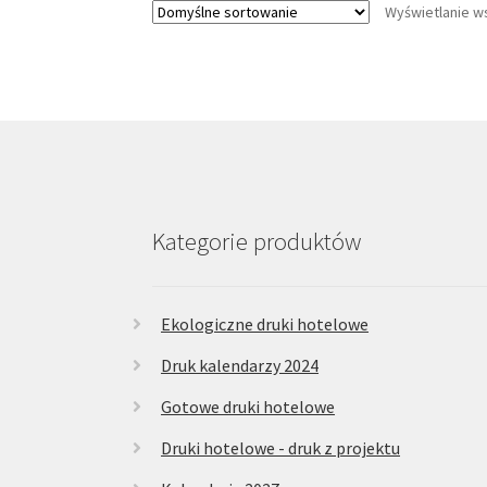
Wyświetlanie w
Opcje
można
wybrać
na
stronie
produktu
Kategorie produktów
Ekologiczne druki hotelowe
Druk kalendarzy 2024
Gotowe druki hotelowe
Druki hotelowe - druk z projektu