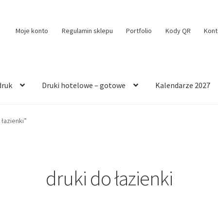
Moje konto
Regulamin sklepu
Portfolio
Kody QR
Kont
druk
Druki hotelowe – gotowe
Kalendarze 2027
łazienki”
druki do łazienki