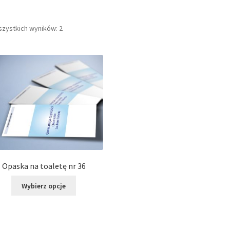
szystkich wyników: 2
Opaska na toaletę nr 36
Ten
Wybierz opcje
produkt
ma
wiele
wariantów.