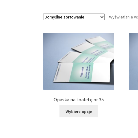
Wyświetlanie w
Opaska na toaletę nr 35
Ten
Wybierz opcje
produkt
ma
wiele
wariantów.