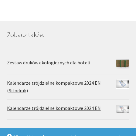
wariantów.
Opcje
można
wybrać
Zobacz także:
na
stronie
produktu
Zestaw druków ekologicznych dla hoteli
Kalendarze trójdzielne kompaktowe 2024 EN
(Sitodruk)
Kalendarze trójdzielne kompaktowe 2024 EN