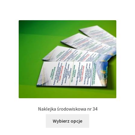
ma
wiele
wariantów.
Opcje
można
wybrać
na
stronie
produktu
Naklejka środowiskowa nr 34
Ten
Wybierz opcje
produkt
ma