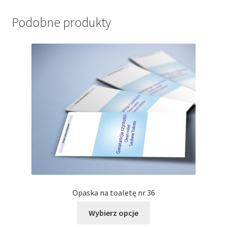
Podobne produkty
Opaska na toaletę nr 36
Ten
Wybierz opcje
produkt