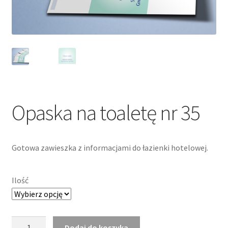
Opaska na toaletę nr 35
Gotowa zawieszka z informacjami do łazienki hotelowej.
Ilość
ilość
Dodaj do koszyka