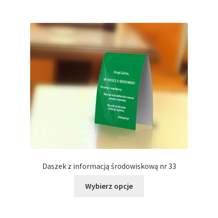
wiele
wariantów.
Opcje
można
wybrać
na
stronie
produktu
Daszek z informacją środowiskową nr 33
Ten
Wybierz opcje
produkt
ma
wiele