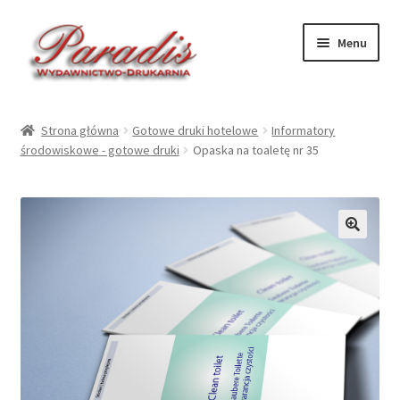
Przejdź
Przejdź
Menu
do
do
nawigacji
treści
Rozwiń
Druki ekologiczne
menu
Strona główna
Gotowe druki hotelowe
Informatory
potom
Rozwiń
środowiskowe - gotowe druki
Opaska na toaletę nr 35
Druki hotelowe – druk
menu
potom
Rozwiń
Druki hotelowe – gotowe
menu
potom
Rozwiń
Kalendarze 2027
🔍
menu
potom