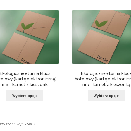
wiele
wie
wariantów.
war
Opcje
Opc
można
moż
wybrać
wyb
na
na
stronie
str
produktu
pro
Ekologiczne etui na klucz
Ekologiczne etui na kluc
elowy (kartę elektroniczną)
hotelowy (kartę elektronic
nr 6 – karnet z kieszonką
nr 7- karnet z kieszonką
Ten
Ten
Wybierz opcje
Wybierz opcje
produkt
pro
ma
ma
wiele
wie
wariantów.
war
szystkich wyników: 8
Opcje
Opc