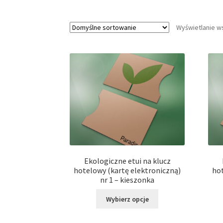
Wyświetlanie w
Ekologiczne etui na klucz
hotelowy (kartę elektroniczną)
hot
nr 1 – kieszonka
Ten
Wybierz opcje
produkt
ma