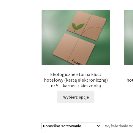
wiele
wariantów.
Opcje
można
wybrać
na
stronie
produktu
Ekologiczne etui na klucz
hotelowy (kartę elektroniczną)
hot
nr 5 – karnet z kieszonką
Ten
Wybierz opcje
produkt
ma
wiele
wariantów.
Wyświetlanie w
Opcje