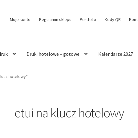
Moje konto
Regulamin sklepu
Portfolio
Kody QR
Kont
druk
Druki hotelowe – gotowe
Kalendarze 2027
klucz hotelowy”
etui na klucz hotelowy