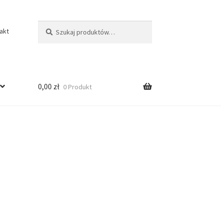
Szukaj:
Szukaj
akt
0,00
zł
0 Produkt