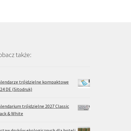
na
można
rać
wybrać
na
onie
stronie
duktu
produktu
obacz także:
lendarze trójdzielne kompaktowe
24 DE (Sitodruk)
lendarium trójdzielne 2027 Classic
ack & White
staw druków ekologicznych dla hoteli