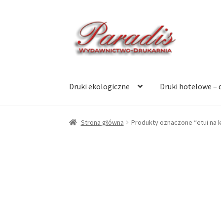
Przejdź
Przejdź
do
do
nawigacji
treści
Druki ekologiczne
Druki hotelowe – 
Strona główna
Produkty oznaczone “etui na 