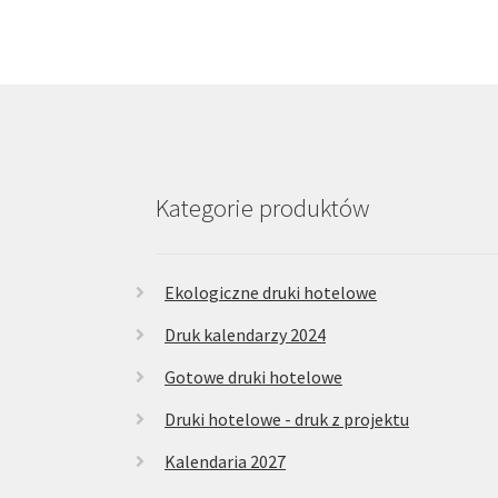
można
wybrać
na
stronie
produktu
Kategorie produktów
Ekologiczne druki hotelowe
Druk kalendarzy 2024
Gotowe druki hotelowe
Druki hotelowe - druk z projektu
Kalendaria 2027