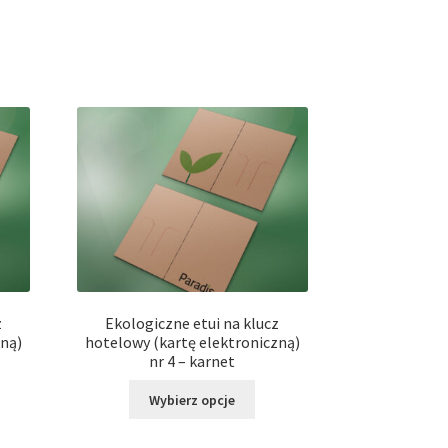
z
Ekologiczne etui na klucz
zną)
hotelowy (kartę elektroniczną)
nr 4 – karnet
Ten
Wybierz opcje
dukt
produkt
ma