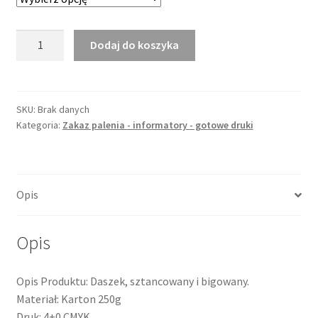
ilość
Dodaj do koszyka
Daszek
"Nie
palić"
nr
SKU:
Brak danych
Kategoria:
Zakaz palenia - informatory - gotowe druki
29
Opis
Opis
Opis Produktu: Daszek, sztancowany i bigowany.
Materiał: Karton 250g
Druk: 4+0 CMYK