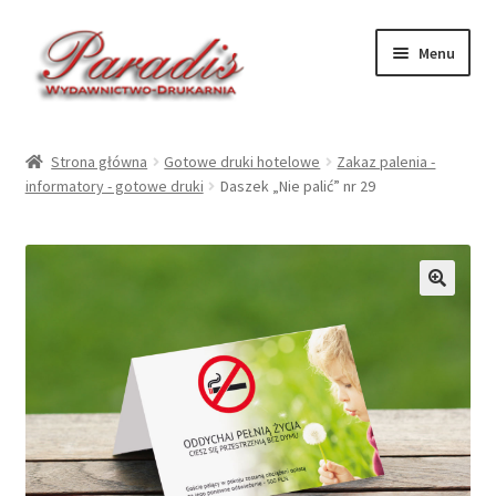
Przejdź
Przejdź
Menu
do
do
nawigacji
treści
Rozwiń
Druki ekologiczne
menu
Strona główna
Gotowe druki hotelowe
Zakaz palenia -
potom
Rozwiń
informatory - gotowe druki
Daszek „Nie palić” nr 29
Druki hotelowe – druk
menu
potom
Rozwiń
Druki hotelowe – gotowe
menu
potom
Rozwiń
Kalendarze 2027
🔍
menu
potom