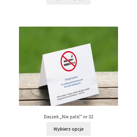
produkt
ma
wiele
wariantów.
Opcje
można
wybrać
na
stronie
produktu
Daszek „Nie palić” nr 32
Ten
Wybierz opcje
produkt