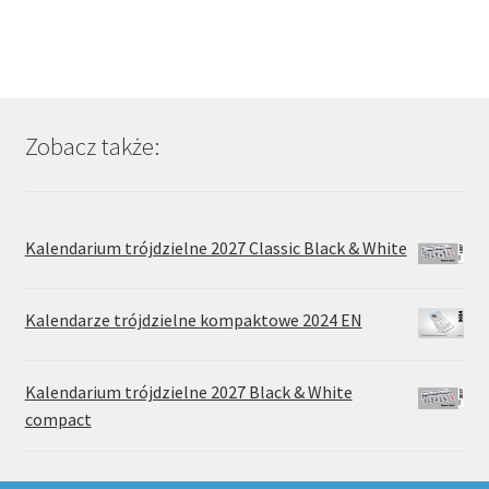
wiele
wariantów.
Opcje
można
wybrać
Zobacz także:
na
stronie
produktu
Kalendarium trójdzielne 2027 Classic Black & White
Kalendarze trójdzielne kompaktowe 2024 EN
Kalendarium trójdzielne 2027 Black & White
compact