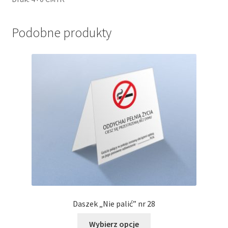
Podobne produkty
Daszek „Nie palić” nr 28
Ten
Wybierz opcje