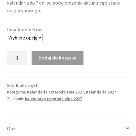
kalendaria do 7 dni od potwierdzenia aktualnego stanu
magazynowego.
Ilość kompletów
ilość
Dodaj do koszyka
Kalendarium
czterodzielne
2027
Classic
SKU:
Brak danych
Kategorie:
Kalendaria czterodzielne 2027
,
Kalendaria 2027
Black
Znacznik:
kalendarze czterodzielne 2027
Opis