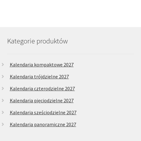
wiele
wariantów.
Opcje
można
wybrać
Kategorie produktów
na
stronie
produktu
Kalendaria kompaktowe 2027
Kalendaria trójdzielne 2027
Kalendaria czterodzielne 2027
Kalendaria pięciodzielne 2027
Kalendaria sześciodzielne 2027
Kalendaria panoramiczne 2027