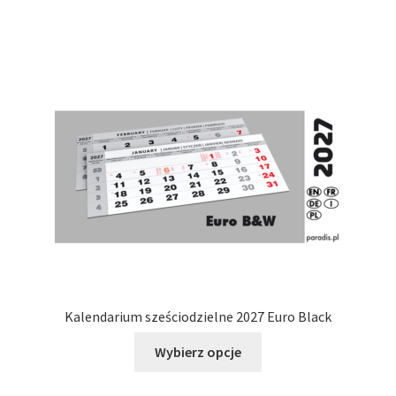
ma
wiele
wariantów.
Opcje
można
wybrać
na
stronie
produktu
Kalendarium sześciodzielne 2027 Euro Black
Ten
Wybierz opcje
produkt
ma