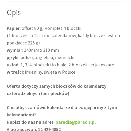
Opis
Papier:
offset 80 g, Komplet 4 bloczki
(1 bloczek to 12 stron kalendariów, każdy bloczek jest na
podkładce 225 g)
wymiar
: 140mm x 310 mm
języki:
polski, angielski, niemiecki
układ:
1, 3, 4 bloczek tło białe, 2 bloczek tło jasnszare
w treści:
imieniny, święta w Polsce
Oferta dotyczy samych bloczków do kalendarzy
czterodzielnych (bez plecków)
Chciałbyś zamówić kalendarze dla twojej firmy z tymi
kalendariami?
Napisz do nas na adres:
paradis@paradis.pl
Albo zadzwoń: 12 429 4852