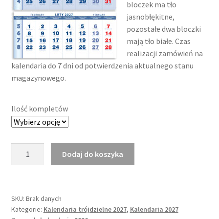
bloczek ma tło
jasnobłękitne,
pozostałe dwa bloczki
mają tło białe. Czas
realizacji zamówień na
kalendaria do 7 dni od potwierdzenia aktualnego stanu
magazynowego.
Ilość kompletów
ilość
Dodaj do koszyka
Kalendarium
trójdzielne
2027
Classic
SKU:
Brak danych
Kategorie:
Kalendaria trójdzielne 2027
,
Kalendaria 2027
Blue