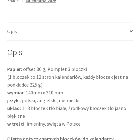
Znacznik:
kalendaria 2026
Opis
Opis
Papier:
offset 80 g, Komplet 3 bloczki
(1 bloczek to 12 stron kalendariów, każdy bloczek jest na
podkładce 225 g)
wymiar
: 140mm x 310 mm
języki:
polski, angielski, niemiecki
układ:
1 i 3 bloczek tło białe, środkowy bloczek tło jasno
błękitne
w treści:
imieniny, święta w Polsce
Oferta dotyczy samych bloczków do kalendarzy