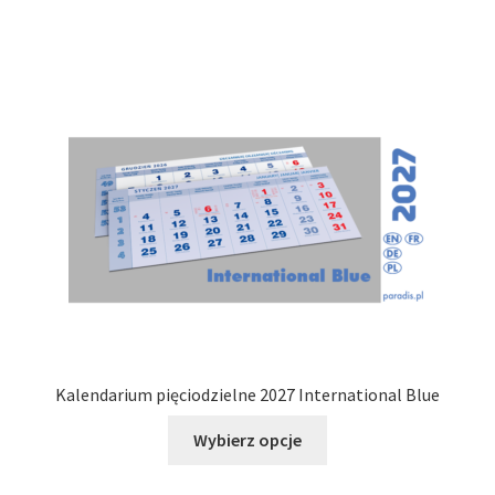
ma
wiele
wariantów.
Opcje
można
wybrać
na
stronie
produktu
Kalendarium pięciodzielne 2027 International Blue
Ten
Wybierz opcje
produkt
ma