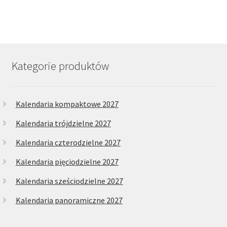
wiele
wariantów.
Opcje
można
wybrać
Kategorie produktów
na
stronie
produktu
Kalendaria kompaktowe 2027
Kalendaria trójdzielne 2027
Kalendaria czterodzielne 2027
Kalendaria pięciodzielne 2027
Kalendaria sześciodzielne 2027
Kalendaria panoramiczne 2027