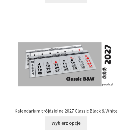
produkt
ma
wiele
wariantów.
Opcje
można
wybrać
na
stronie
produktu
Kalendarium trójdzielne 2027 Classic Black & White
Ten
Wybierz opcje
produkt