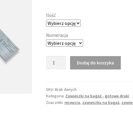
Ilość
Numeracja
ilość
Dodaj do koszyka
Hotelowa
zawieszka
bagażowa
nr
SKU:
Brak danych
Kategoria:
Zawieszki na bagaż - gotowe druki
1
Znaczniki:
recepcja
,
zawieszka na bagaż
,
zawie