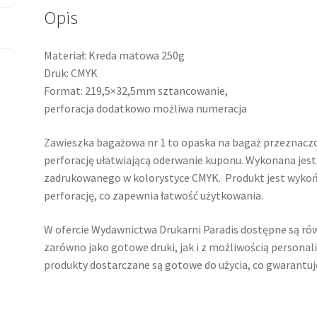
Opis
Materiał: Kreda matowa 250g
Druk: CMYK
Format: 219,5×32,5mm sztancowanie,
perforacja dodatkowo możliwa numeracja
Zawieszka bagażowa nr 1 to opaska na bagaż przeznacz
perforację ułatwiającą oderwanie kuponu.
Wykonana jest
zadrukowanego w kolorystyce CMYK.
Produkt jest wyko
perforację, co zapewnia łatwość użytkowania.
​
W ofercie Wydawnictwa Drukarni Paradis dostępne są rów
zarówno jako gotowe druki, jak i z możliwością personali
produkty dostarczane są gotowe do użycia, co gwarantuje