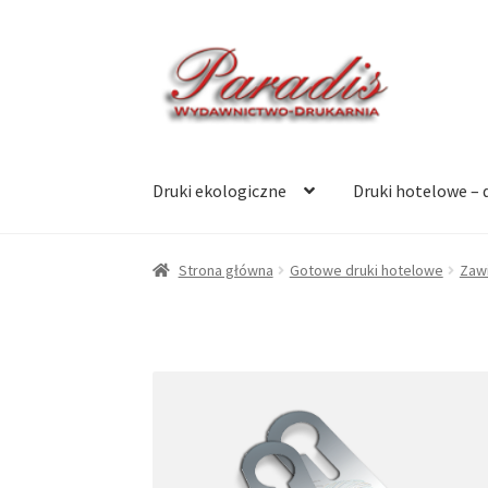
Przejdź
Przejdź
do
do
nawigacji
treści
Druki ekologiczne
Druki hotelowe – 
Strona główna
Gotowe druki hotelowe
Zawi