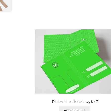
Etui na klucz hotelowy Nr 7
Ten