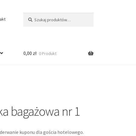
Szukaj:
Szukaj
akt
0,00
zł
0 Produkt
ka bagażowa nr 1
oderwanie kuponu dla gościa hotelowego.