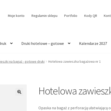
Moje konto
Regulamin sklepu
Portfolio
Kody QR
Kont
druk
Druki hotelowe – gotowe
Kalendarze 2027
eszki na bagaż - gotowe druki
Hotelowa zawieszka bagażowa nr 1
Hotelowa zawiesz
🔍
Opaska na bagaż z perforacją ułatwiającą 