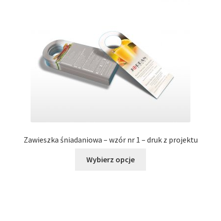
Opcje
można
wybrać
na
stronie
produktu
Zawieszka śniadaniowa – wzór nr 1 – druk z projektu
Ten
Wybierz opcje
produkt
ma
wiele
wariantów.
Opcje