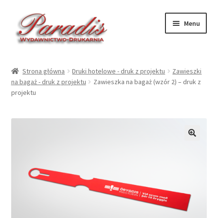
Przejdź
Przejdź
Menu
do
do
nawigacji
treści
Rozwiń
Druki ekologiczne
menu
Strona główna
Druki hotelowe - druk z projektu
Zawieszki
potom
Rozwiń
na bagaż - druk z projektu
Zawieszka na bagaż (wzór 2) – druk z
Druki hotelowe – druk
projektu
menu
potom
Rozwiń
Druki hotelowe – gotowe
menu
potom
Rozwiń
Kalendarze 2027
menu
🔍
potom