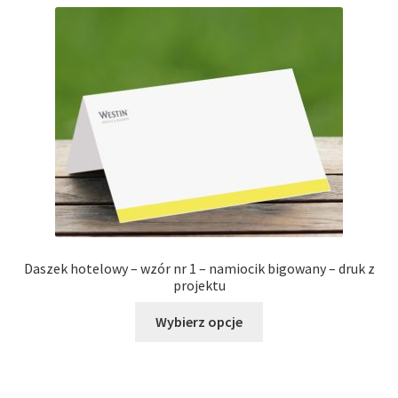
Daszek hotelowy – wzór nr 1 – namiocik bigowany – druk z
projektu
Ten
Wybierz opcje
produkt
ma
wiele