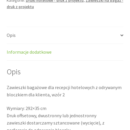
Kategorie:
Druki hotelowe - druk z projektu
,
Zawieszki na bagaż -
2)
druk z projektu
-
druk
z
projektu
Opis
Informacje dodatkowe
Opis
Zawieszki bagażowe dla recepcji hotelowych z odrywanym
bloczkiem dla klienta, wzór 2
Wymiary: 292×35 cm
Druk offsetowy, dwustronny lub jednostronny
zawieszki dostarczamy sztancowane (wycięcie), z