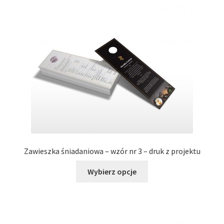
wariantów.
Opcje
można
wybrać
na
stronie
produktu
Zawieszka śniadaniowa – wzór nr 3 – druk z projektu
Ten
Wybierz opcje
produkt
ma
wiele
wariantów.