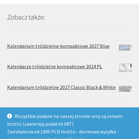
można
wybrać
Zobacz także:
na
stronie
produktu
Kalendarium trójdzielne kompaktowe 2027 Blue
Kalendarze trójdzielne kompaktowe 2024 PL
Kalendarium trójdzielne 2027 Classic Black & White
Wszystkie podane na naszej stronie ceny są cenami
brutto (zawierają podatek VAT)
Zamówienia od 1000 PLN brutto - darmowa wysyłka -
© Wydawnictwo Drukarnia Paradis 2026