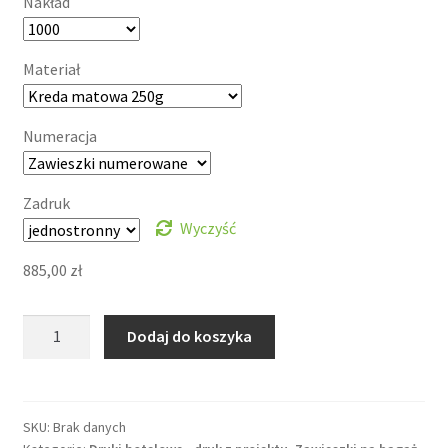
Nakład
Materiał
Numeracja
Zadruk
Wyczyść
885,00
zł
ilość
Dodaj do koszyka
Zawieszka
na
bagaż
(wzór
SKU:
Brak danych