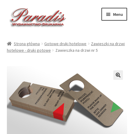
Przejdź
Przejdź
Menu
do
do
nawigacji
treści
Rozwiń
Druki ekologiczne
menu
Strona główna
Gotowe druki hotelowe
Zawieszki na drzwi
potom
Rozwiń
hotelowe - druki gotowe
Zawieszka na drzwi nr 5
Druki hotelowe – druk
menu
potom
Rozwiń
Druki hotelowe – gotowe
menu
potom
Rozwiń
Kalendarze 2027
🔍
menu
potom