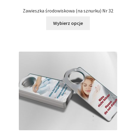
Zawieszka środowiskowa (na sznurku) Nr 32
Ten
Wybierz opcje
produkt
ma
wiele
wariantów.
Opcje
można
wybrać
na
stronie
produktu