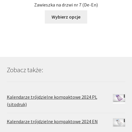
Zawieszka na drzwi nr 7 (De-En)
Ten
Wybierz opcje
produkt
ma
wiele
wariantów.
Opcje
można
wybrać
Zobacz także:
na
stronie
produktu
Kalendarze trójdzielne kompaktowe 2024 PL
(sitodruk)
Kalendarze trójdzielne kompaktowe 2024 EN