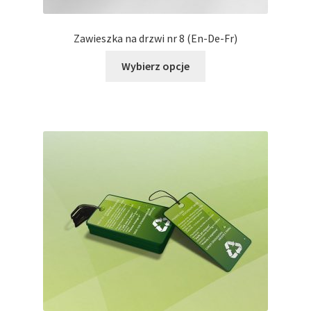
Zawieszka na drzwi nr 8 (En-De-Fr)
Ten
Wybierz opcje
produkt
ma
wiele
wariantów.
Opcje
można
wybrać
na
stronie
produktu