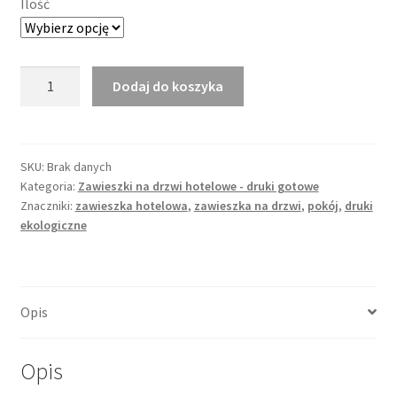
Ilość
ilość
Dodaj do koszyka
Zawieszka
na
drzwi
nr
SKU:
Brak danych
Kategoria:
Zawieszki na drzwi hotelowe - druki gotowe
5
Znaczniki:
zawieszka hotelowa
,
zawieszka na drzwi
,
pokój
,
druki
ekologiczne
Opis
Opis