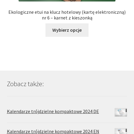
Ekologiczne etui na klucz hotelowy (kartę elektroniczną)
nr 6 – karnet z kieszonką
Ten
Wybierz opcje
produkt
ma
wiele
wariantów.
Opcje
można
wybrać
Zobacz także:
na
stronie
produktu
Kalendarze trójdzielne kompaktowe 2024 DE
Kalendarze trójdzielne kompaktowe 2024 EN