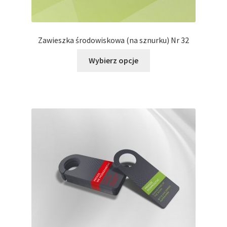
Zawieszka środowiskowa (na sznurku) Nr 32
Ten
Wybierz opcje
produkt
ma
wiele
wariantów.
Opcje
można
wybrać
na
stronie
produktu