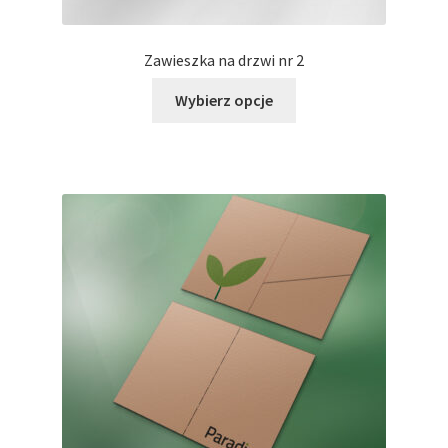
Zawieszka na drzwi nr 2
Ten
Wybierz opcje
produkt
ma
wiele
wariantów.
Opcje
można
wybrać
na
stronie
produktu