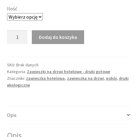
Ilość
ilość
Dodaj do koszyka
Zawieszka
na
drzwi
nr
SKU:
Brak danych
Kategoria:
Zawieszki na drzwi hotelowe - druki gotowe
9
Znaczniki:
zawieszka hotelowa
,
zawieszka na drzwi
,
pokój
,
druki
ekologiczne
Opis
Opis