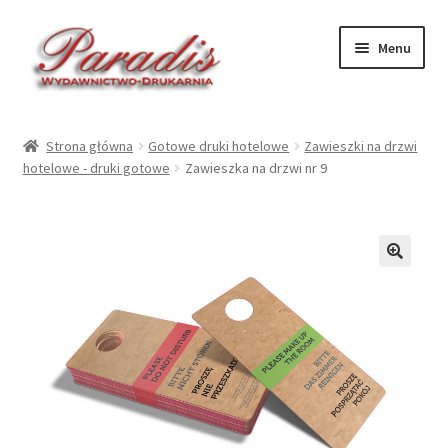
Przejdź
Przejdź
Menu
do
do
nawigacji
treści
Rozwiń
Druki ekologiczne
menu
Strona główna
Gotowe druki hotelowe
Zawieszki na drzwi
potom
Rozwiń
hotelowe - druki gotowe
Zawieszka na drzwi nr 9
Druki hotelowe – druk
menu
potom
Rozwiń
Druki hotelowe – gotowe
menu
potom
Rozwiń
Kalendarze 2027
🔍
menu
potom