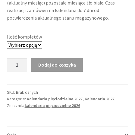
(aktualny miesiąc) pozostałe miesiące tło białe. Czas
realizacji zamówień na kalendaria do 7 dni od
potwierdzenia aktualnego stanu magazynowego.
Ilość kompletów
ilość
Dodaj do koszyka
Kalendarium
pięciodzielne
2027
International
SKU:
Brak danych
Kategorie:
Kalendaria pięciodzielne 2027
,
Kalendaria 2027
Blue
Znacznik:
kalendaria pięciodzielne 2026
Opis