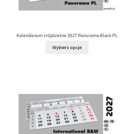
Kalendarium trójdzielne 2027 Panorama Black PL
Ten
Wybierz opcje
produkt
ma
wiele
wariantów.
Opcje
można
wybrać
na
stronie
produktu