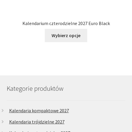
Kalendarium czterodzielne 2027 Euro Black
Ten
Wybierz opcje
produkt
ma
wiele
wariantów.
Opcje
można
wybrać
Kategorie produktów
na
stronie
produktu
Kalendaria kompaktowe 2027
Kalendaria trójdzielne 2027