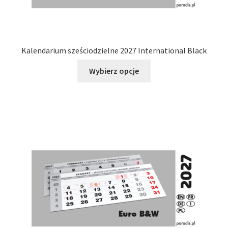
Kalendarium sześciodzielne 2027 International Black
Ten
Wybierz opcje
produkt
ma
wiele
wariantów.
Opcje
można
wybrać
na
stronie
produktu