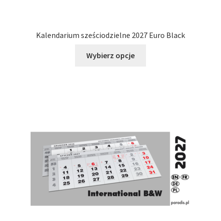
Kalendarium sześciodzielne 2027 Euro Black
Ten
Wybierz opcje
produkt
ma
wiele
wariantów.
Opcje
można
wybrać
na
stronie
produktu