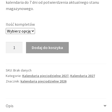
kalendaria do 7 dni od potwierdzenia aktualnego stanu
magazynowego.
Ilość kompletów
ilość
Dodaj do koszyka
Kalendarium
pięciodzielne
2027
Euro
SKU:
Brak danych
Kategorie:
Kalendaria pięciodzielne 2027
,
Kalendaria 2027
Black
Znacznik:
kalendaria pięciodzielne 2026
Opis