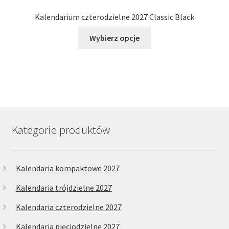
Kalendarium czterodzielne 2027 Classic Black
Ten
Wybierz opcje
produkt
ma
wiele
wariantów.
Opcje
można
wybrać
Kategorie produktów
na
stronie
produktu
Kalendaria kompaktowe 2027
Kalendaria trójdzielne 2027
Kalendaria czterodzielne 2027
Kalendaria pięciodzielne 2027