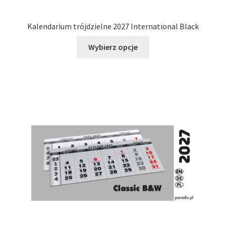
Kalendarium trójdzielne 2027 International Black
Ten
Wybierz opcje
produkt
ma
wiele
wariantów.
Opcje
można
wybrać
na
stronie
produktu