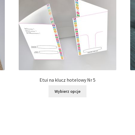
Etui na klucz hotelowy Nr 5
Ten
Wybierz opcje
produkt
ma
wiele
wariantów.
Opcje
można
wybrać