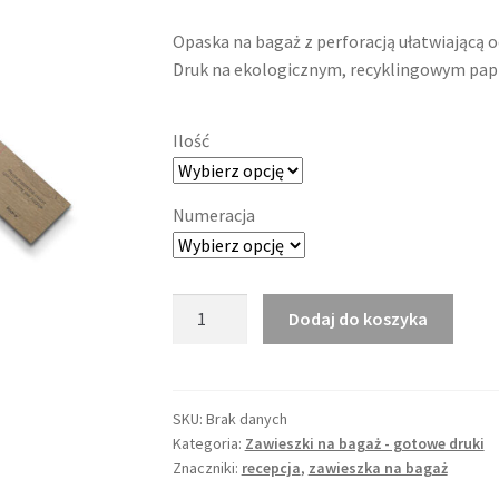
Opaska na bagaż z perforacją ułatwiającą 
Druk na ekologicznym, recyklingowym papi
Ilość
Numeracja
ilość
Dodaj do koszyka
Zawieszka
bagażowa
nr
6
SKU:
Brak danych
Kategoria:
Zawieszki na bagaż - gotowe druki
-
Znaczniki:
recepcja
,
zawieszka na bagaż
ekologiczna