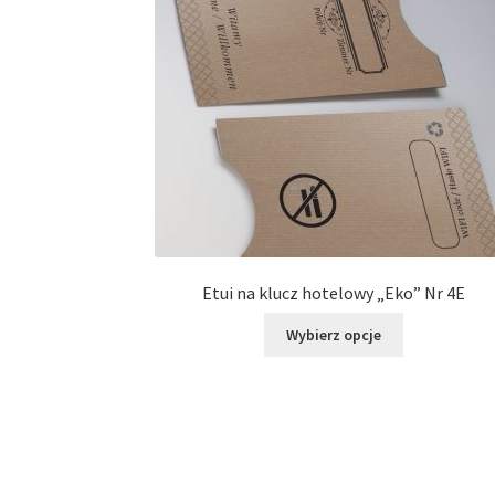
Etui na klucz hotelowy „Eko” Nr 4E
Ten
Wybierz opcje
produkt
ma
wiele
wariantów.
Opcje
można
wybrać