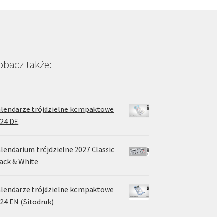
na
stronie
produktu
obacz także:
lendarze trójdzielne kompaktowe
24 DE
lendarium trójdzielne 2027 Classic
ack & White
lendarze trójdzielne kompaktowe
24 EN (Sitodruk)