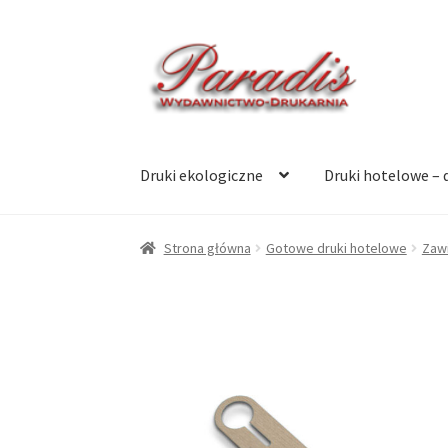
Przejdź
Przejdź
do
do
nawigacji
treści
Druki ekologiczne
Druki hotelowe – 
Strona główna
Gotowe druki hotelowe
Zawi