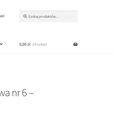
Szukaj:
Szukaj
akt
0,00
zł
0 Produkt
a nr 6 –