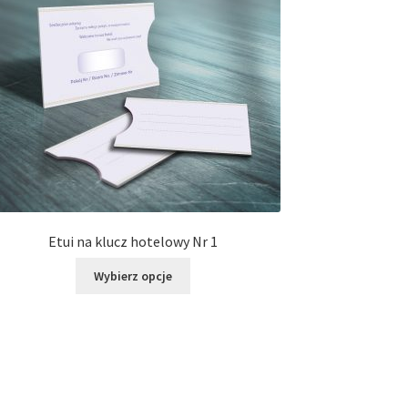
Etui na klucz hotelowy Nr 1
Ten
Wybierz opcje
produkt
ma
wiele
wariantów.
Opcje
można
wybrać