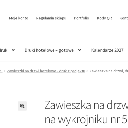
Moje konto
Regulamin sklepu
Portfolio
Kody QR
Kont
druk
Druki hotelowe – gotowe
Kalendarze 2027
tu
Zawieszki na drzwi hotelowe - druk z projektu
Zawieszka na drzwi, dr
Zawieszka na drzwi
🔍
na wykrojniku nr 5