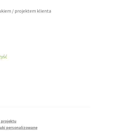
ukiem / projektem klienta
zyść
 projektu
uki personalizowane