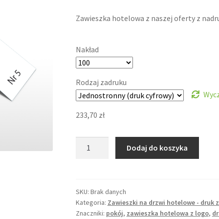
Zawieszka hotelowa z naszej oferty z nadr
Nakład
Rodzaj zadruku
Wyc
233,70
zł
ilość
Dodaj do koszyka
Zawieszka
na
drzwi,
druk
SKU:
Brak danych
Kategoria:
Zawieszki na drzwi hotelowe - druk z
z
Znaczniki:
pokój
,
zawieszka hotelowa z logo
,
dr
projektu