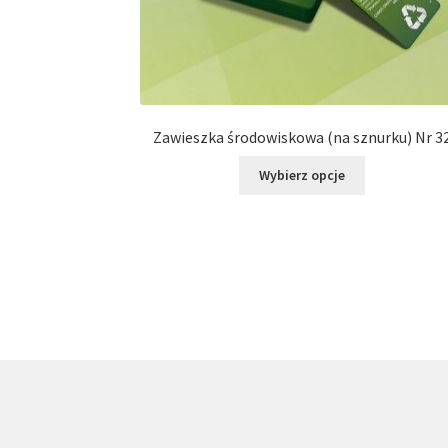
Zawieszka środowiskowa (na sznurku) Nr 3
Ten
Wybierz opcje
produkt
ma
wiele
wariantów.
Opcje
można
wybrać
na
stronie
produktu