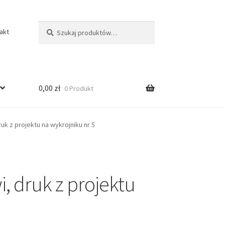
Szukaj:
Szukaj
akt
0,00
zł
0 Produkt
uk z projektu na wykrojniku nr 5
, druk z projektu