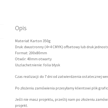
na
wykrojniku
nr
5
Opis
Materiał: Karton 350g
Druk: dwustronny (4+4 CMYK) offsetowy lub druk jednost
Format: 200x80mm
Otwór: 40mm otwarty
Uszlachetnienie: folia błysk
Czas realizacji: do 7 dni od zatwierdzenia ostatecznej wer
Po złożeniu zamówienia przesyłamy klientowi plik grafi
Jeśli nie masz projektu, prześlij nam po złożeniu zamó
projekt.