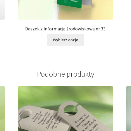
Daszek z informacją środowiskową nr 33
Ten
Wybierz opcje
produkt
ma
wiele
wariantów.
Opcje
Podobne produkty
można
wybrać
na
stronie
produktu