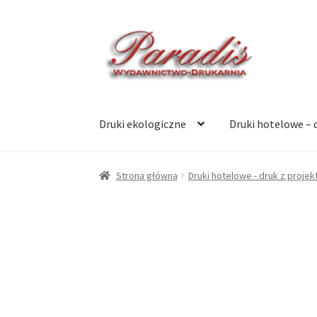
Przejdź
Przejdź
do
do
nawigacji
treści
Druki ekologiczne
Druki hotelowe – 
Strona główna
Druki hotelowe - druk z projek