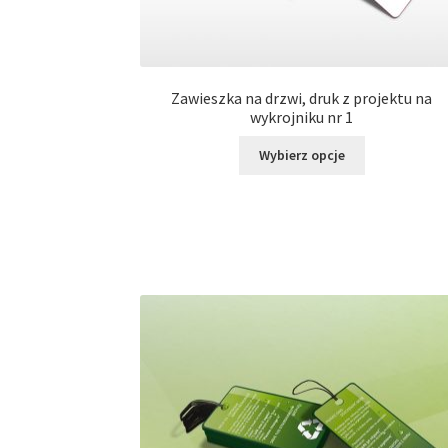
Zawieszka na drzwi, druk z projektu na
wykrojniku nr 1
Ten
Wybierz opcje
produkt
ma
wiele
wariantów.
Opcje
można
wybrać
na
stronie
produktu