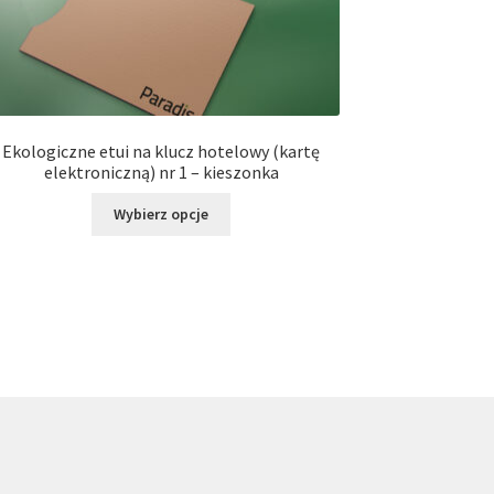
Ekologiczne etui na klucz hotelowy (kartę
elektroniczną) nr 1 – kieszonka
Ten
Wybierz opcje
produkt
ma
wiele
wariantów.
Opcje
można
wybrać
na
stronie
produktu