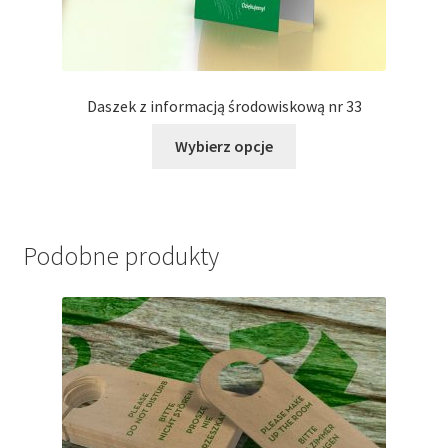
Daszek z informacją środowiskową nr 33
Ten
Wybierz opcje
produkt
ma
wiele
wariantów.
Podobne produkty
Opcje
można
wybrać
na
stronie
produktu