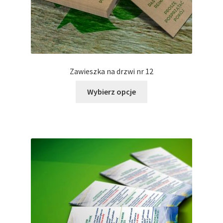
Zawieszka na drzwi nr 12
Ten
Wybierz opcje
produkt
ma
wiele
wariantów.
Opcje
można
wybrać
na
stronie
produktu