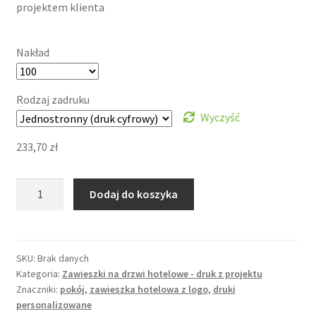
projektem klienta
Nakład
Rodzaj zadruku
Wyczyść
233,70
zł
ilość
Dodaj do koszyka
Zawieszka
na
drzwi,
druk
SKU:
Brak danych
Kategoria:
Zawieszki na drzwi hotelowe - druk z projektu
z
Znaczniki:
pokój
,
zawieszka hotelowa z logo
,
druki
projektu
personalizowane
na