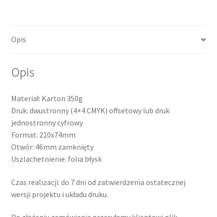
wykrojniku
nr
6
Opis
Opis
Materiał: Karton 350g
Druk: dwustronny (4+4 CMYK) offsetowy lub druk
jednostronny cyfrowy
Format: 210x74mm
Otwór: 46mm zamknięty
Uszlachetnienie: folia błysk
Czas realizacji: do 7 dni od zatwierdzenia ostatecznej
wersji projektu i układu druku.