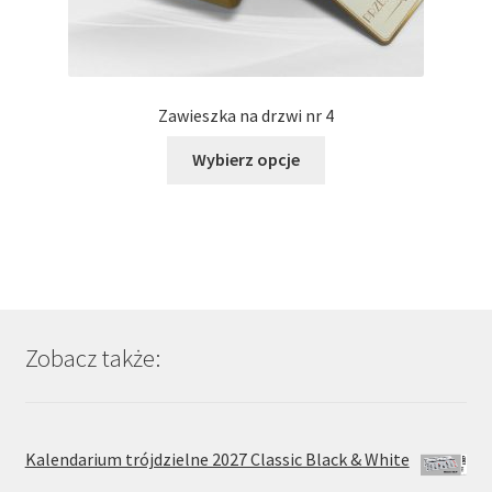
Zawieszka na drzwi nr 4
Ten
Wybierz opcje
produkt
ma
wiele
wariantów.
Opcje
można
wybrać
Zobacz także:
na
stronie
produktu
Kalendarium trójdzielne 2027 Classic Black & White