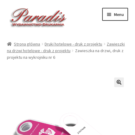
Przejdź
Przejdź
Menu
do
do
nawigacji
treści
Rozwiń
Druki ekologiczne
menu
Strona główna
Druki hotelowe - druk z projektu
Zawieszki
potom
Rozwiń
na drzwi hotelowe - druk z projektu
Zawieszka na drzwi, druk z
Druki hotelowe – druk
projektu na wykrojniku nr 6
menu
potom
Rozwiń
Druki hotelowe – gotowe
menu
potom
Rozwiń
Kalendarze 2027
menu
🔍
potom