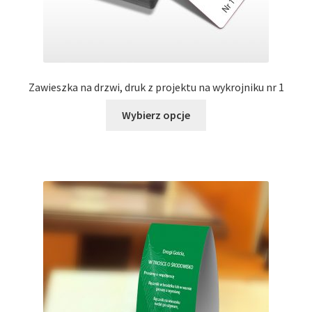
Zawieszka na drzwi, druk z projektu na wykrojniku nr 1
Ten
Wybierz opcje
produkt
ma
wiele
wariantów.
Opcje
można
wybrać
na
stronie
produktu