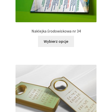
Naklejka środowiskowa nr 34
Ten
Wybierz opcje
produkt
ma
wiele
wariantów.
Opcje
można
wybrać
na
stronie
produktu